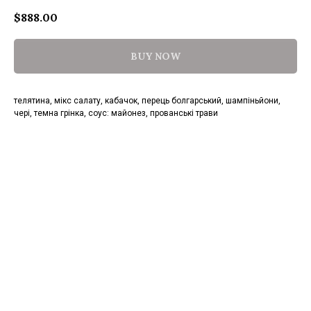
$
888.00
BUY NOW
телятина, мікс салату, кабачок, перець болгарський, шампіньйони,
чері, темна грінка, соус: майонез, прованські трави